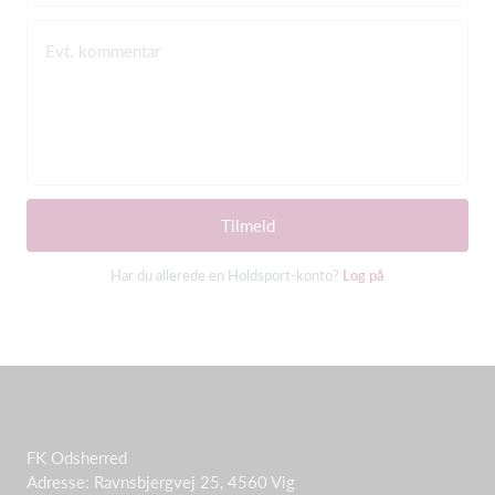
Evt. kommentar
Tilmeld
Har du allerede en Holdsport-konto?
Log på
FK Odsherred
Adresse: Ravnsbjergvej 25, 4560 Vig