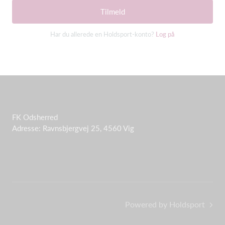
Tilmeld
Har du allerede en Holdsport-konto?
Log på
FK Odsherred
Adresse: Ravnsbjergvej 25, 4560 Vig
Powered by Holdsport